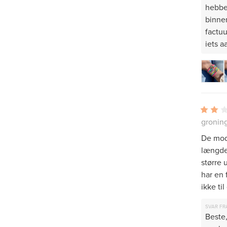
hebben
binne
factuu
iets 
gronin
De modt
længden
større 
har en 
ikke til
SVAR FR
Beste,