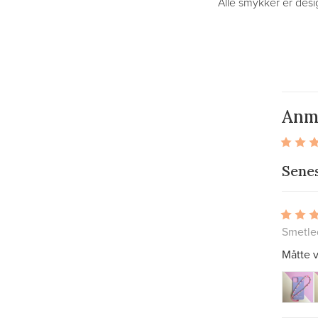
Alle smykker er desig
Anm
Sene
Smetle
Måtte v