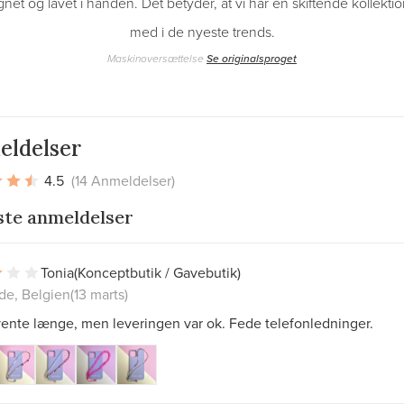
net og lavet i hånden. Det betyder, at vi har en skiftende kollekti
med i de nyeste trends.
Maskinoversættelse
Se originalsproget
eldelser
4.5
(14 Anmeldelser)
ste anmeldelser
Tonia
(Konceptbutik / Gavebutik)
de, Belgien
(13 marts)
ente længe, ​​men leveringen var ok. Fede telefonledninger.