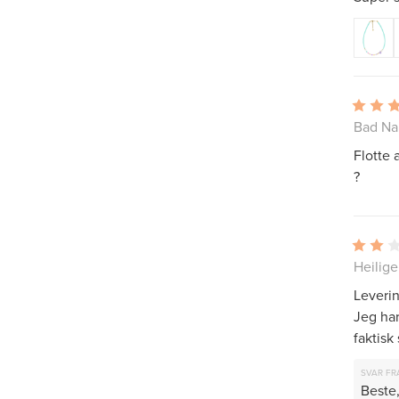
Bad Na
Flotte 
?
Heilig
Leverin
Jeg har
faktisk
SVAR FR
Beste,