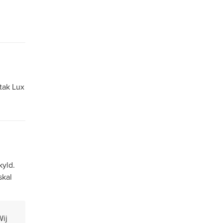
 tak Lux
kyld.
skal
Wij