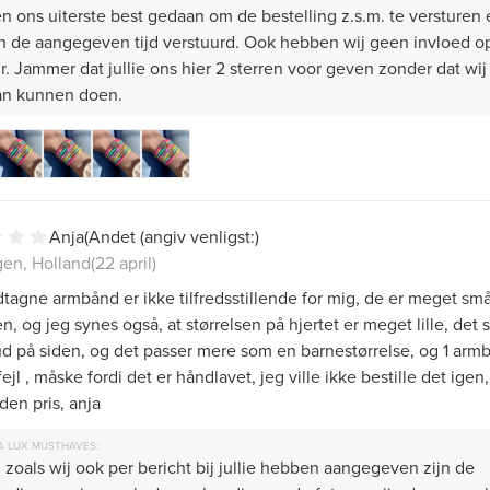
 ons uiterste best gedaan om de bestelling z.s.m. te versturen 
n de aangegeven tijd verstuurd. Ook hebben wij geen invloed o
r. Jammer dat jullie ons hier 2 sterren voor geven zonder dat wij
aan kunnen doen.
Anja
(Andet (angiv venligst:)
gen, Holland
(22 april)
agne armbånd er ikke tilfredsstillende for mig, de er meget små
, og jeg synes også, at størrelsen på hjertet er meget lille, det 
ud på siden, og det passer mere som en barnestørrelse, og 1 arm
fejl , måske fordi det er håndlavet, jeg ville ikke bestille det igen
 den pris, anja
A LUX MUSTHAVES:
 zoals wij ook per bericht bij jullie hebben aangegeven zijn de