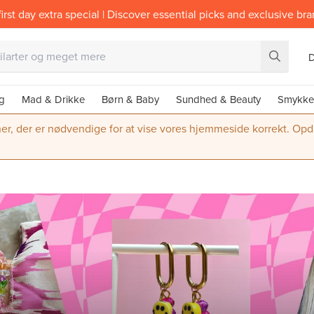
irst day extra special | Discover essential picks and exclusive br
g
Mad & Drikke
Børn & Baby
Sundhed & Beauty
Smykke
ner, der er nødvendige for at vise vores hjemmeside korrekt. Opdate