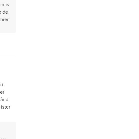
en is
p de
 hier
 i
ser
bånd
, især