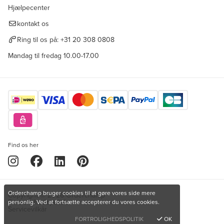
Hjælpecenter
kontakt os
Ring til os på:
+31 20 308 0808
Mandag til fredag 10.00-17.00
Find os her
Orderchamp bruger cookies til at gøre vores side mere
Copyright © 2026 Orderchamp
Fortrolighedspolitik
personlig. Ved at fortsætte accepterer du vores cookies.
Servicevilkår
FORTROLIGHEDSPOLITIK
OK