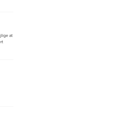
lige at
rt