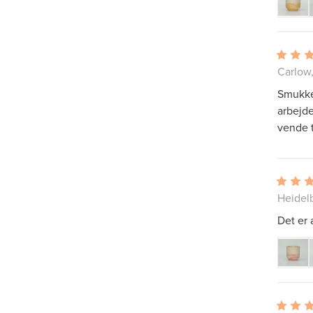
Carlow,
Smukke 
arbejde
vende t
Heidel
Det er a