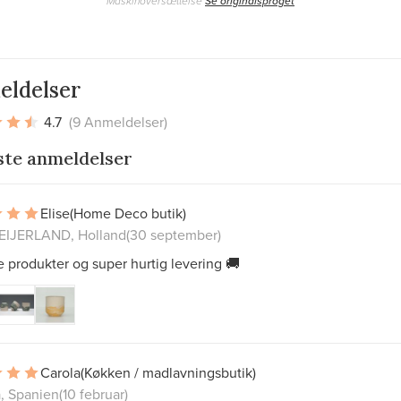
Maskinoversættelse
Se originalsproget
eldelser
4.7
(9 Anmeldelser)
ste anmeldelser
Elise
(Home Deco butik)
IJERLAND, Holland
(30 september)
produkter og super hurtig levering 🚚
Carola
(Køkken / madlavningsbutik)
a, Spanien
(10 februar)