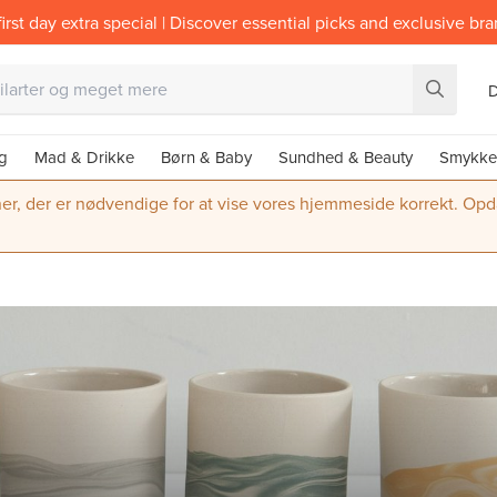
irst day extra special | Discover essential picks and exclusive br
g
Mad & Drikke
Børn & Baby
Sundhed & Beauty
Smykke
ner, der er nødvendige for at vise vores hjemmeside korrekt. Opdate