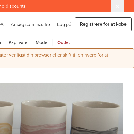
and discounts
Registrere for at købe
Ansøg som mærke
Log på
DA
r
Papirvarer
Mode
Outlet
r venligst din browser eller skift til en nyere for at