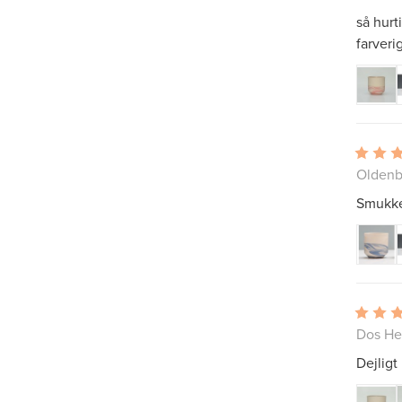
så hurt
farveri
Oldenb
Smukke 
Dos He
Dejligt