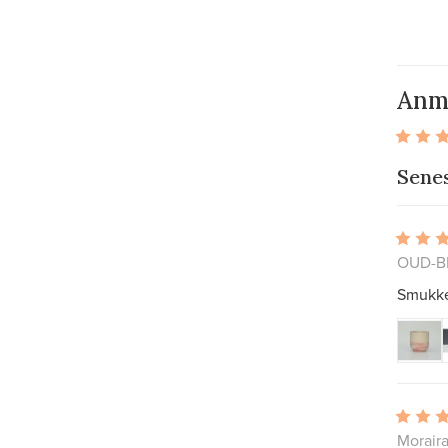
Anm
Sene
OUD-BE
Smukke 
Morair