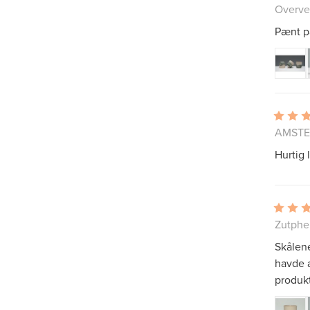
Overve
Pænt pa
AMSTE
Hurtig 
Zutphe
Skålene
havde a
produkt