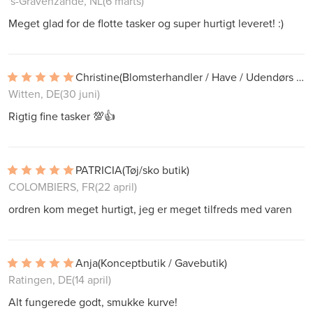
's-Gravenzande, NL
(6 marts)
Meget glad for de flotte tasker og super hurtigt leveret! :)
Christine
(Blomsterhandler / Have / Udendørs butik)
Witten, DE
(30 juni)
Rigtig fine tasker 💯👍
PATRICIA
(Tøj/sko butik)
COLOMBIERS, FR
(22 april)
ordren kom meget hurtigt, jeg er meget tilfreds med varen
Anja
(Konceptbutik / Gavebutik)
Ratingen, DE
(14 april)
Alt fungerede godt, smukke kurve!