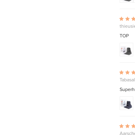
thieusi
TOP
Tabasal
Superhu
Aarsch