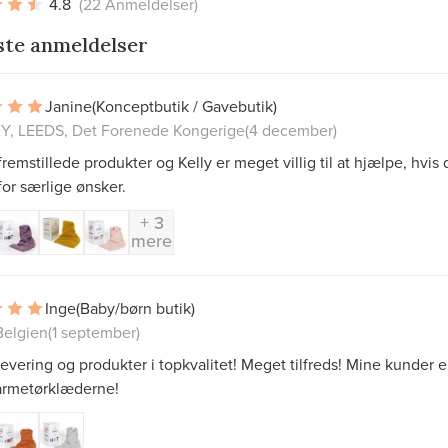
4.8
(22 Anmeldelser)
ste anmeldelser
Janine
(Konceptbutik / Gavebutik)
, LEEDS, Det Forenede Kongerige
(4 december)
remstillede produkter og Kelly er meget villig til at hjælpe, hvis 
or særlige ønsker.
+ 3
mere
Inge
(Baby/børn butik)
Belgien
(1 september)
levering og produkter i topkvalitet! Meget tilfreds! Mine kunder e
armetørklæderne!