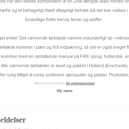
e har den ideelle kombination af en unik længde (ikke mindre en
 hørfrø og et behageligt blødt aftageligt betræk (så det kan vaskes 
forskellige flotte trendy farver og stoffer .
t enkel: Det varmende tørklæde varmes vidunderligt op i mikroov
rklæde kommer i pæn og flot indpakning, så det er også meget flot
kommer med en omfattende manual på FIRE sprog: hollandsk, eng
Alle varmende tørklæder er lavet og pakket i Holland (Enschede).
or nylig tilføjet til vores sortiment: øjenpuder og plaider. Produkte
Maskinoversættelse
Se originalsproget
Vis mere
eldelser