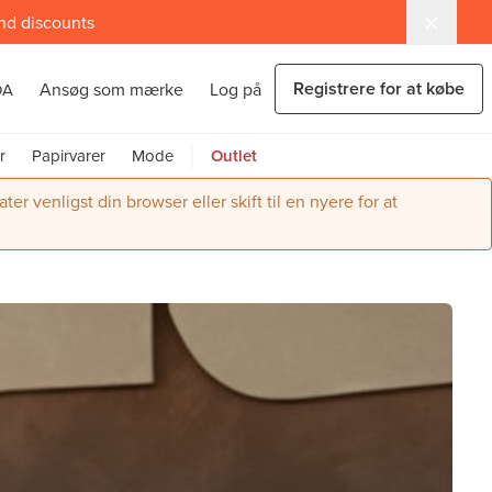
and discounts
Registrere for at købe
Ansøg som mærke
Log på
DA
r
Papirvarer
Mode
Outlet
r venligst din browser eller skift til en nyere for at