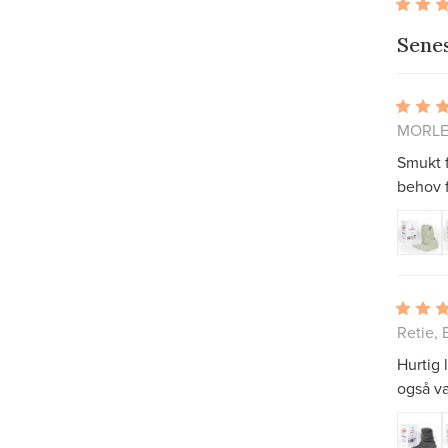
Sene
MORLEY
Smukt f
behov f
Retie, 
Hurtig 
også v