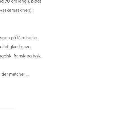
d 70 cm lang!), blødt
i vaskemaskinen) i
nen på få minutter.
 at give i gave.
elsk, fransk og tysk.
r, der matcher …