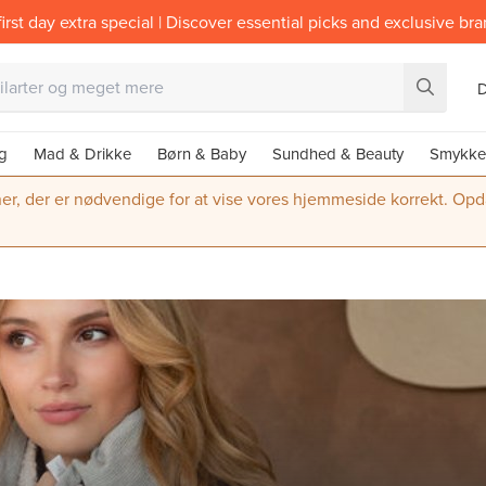
irst day extra special | Discover essential picks and exclusive br
g
Mad & Drikke
Børn & Baby
Sundhed & Beauty
Smykke
ner, der er nødvendige for at vise vores hjemmeside korrekt. Opdate