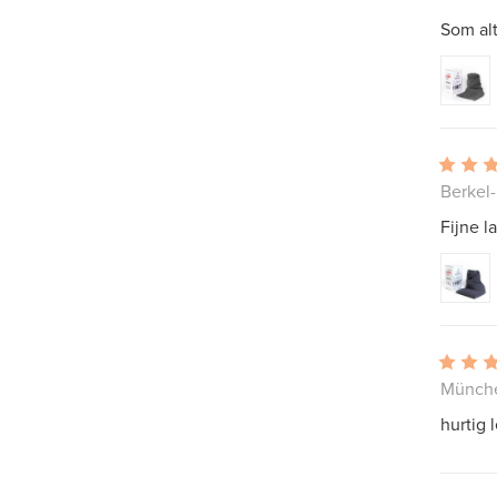
Som alt
Berkel
Fijne l
Münche
hurtig 