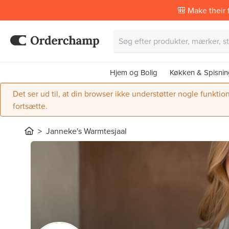
🎒 Make their f
Hjem og Bolig
Køkken & Spisnin
Det ser ud til, at din browser ikke understøtter nogle funktio
fortsætte.
Janneke's Warmtesjaal