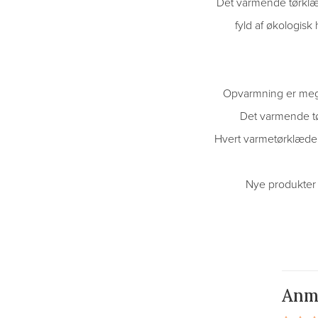
Det varmende tørklæd
fyld af økologisk
Opvarmning er mege
Det varmende tø
Hvert varmetørklæde 
Nye produkter f
Anm