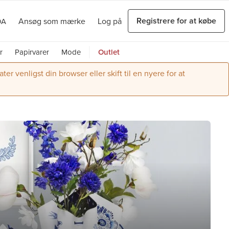
Registrere for at købe
Ansøg som mærke
Log på
DA
r
Papirvarer
Mode
Outlet
r venligst din browser eller skift til en nyere for at