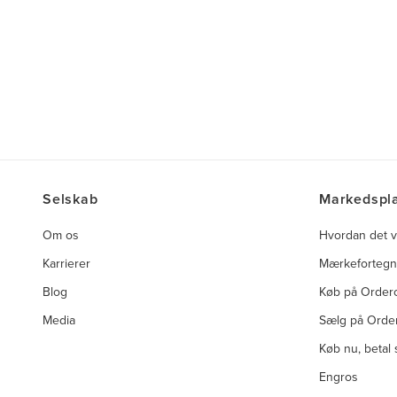
Selskab
Markedspl
Om os
Hvordan det v
Karrierer
Mærkefortegn
Blog
Køb på Orde
Media
Sælg på Orde
Køb nu, betal
Engros