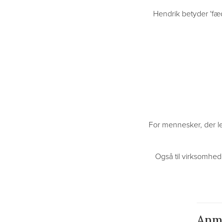
Hendrik betyder 'fæ
For mennesker, der le
Også til virksomhede
Anm