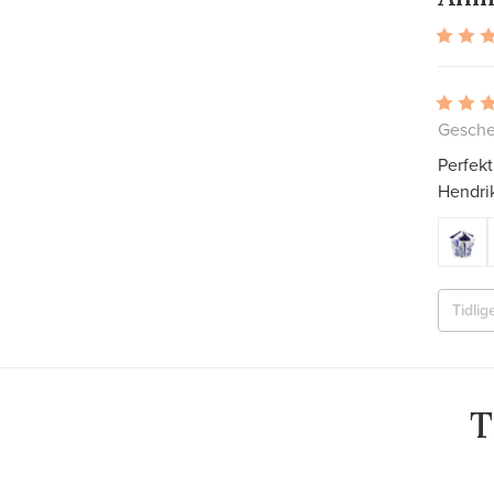
Gesche
Perfek
Hendri
Tidlig
T