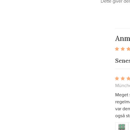
Dette giver dem
Anm
Sene
Münche
Meget s
regelm
var den
også st