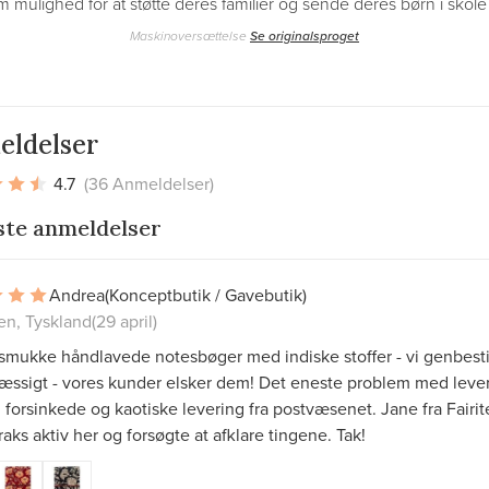
 mulighed for at støtte deres familier og sende deres børn i skole
Maskinoversættelse
Se originalsproget
eldelser
4.7
(36 Anmeldelser)
ste anmeldelser
Andrea
(Konceptbutik / Gavebutik)
n, Tyskland
(29 april)
mukke håndlavede notesbøger med indiske stoffer - vi genbesti
æssigt - vores kunder elsker dem! Det eneste problem med leve
 forsinkede og kaotiske levering fra postvæsenet. Jane fra Fairi
raks aktiv her og forsøgte at afklare tingene. Tak!