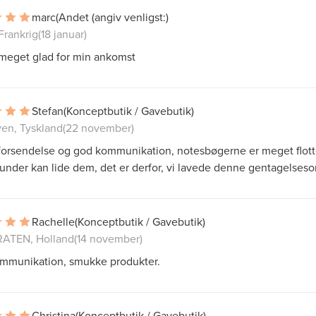
marc
(Andet (angiv venligst:)
 Frankrig
(18 januar)
 meget glad for min ankomst
Stefan
(Konceptbutik / Gavebutik)
en, Tyskland
(22 november)
 forsendelse og god kommunikation, notesbøgerne er meget flott
under kan lide dem, det er derfor, vi lavede denne gentagelseso
Rachelle
(Konceptbutik / Gavebutik)
ATEN, Holland
(14 november)
mmunikation, smukke produkter.
Christina
(Konceptbutik / Gavebutik)