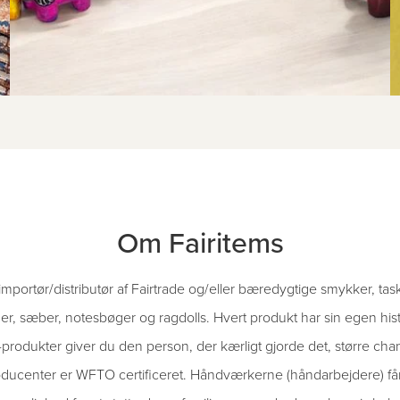
Om Fairitems
importør/distributør af Fairtrade og/eller bæredygtige smykker, task
der, sæber, notesbøger og ragdolls. Hvert produkt har sin egen hist
-produkter giver du den person, der kærligt gjorde det, større chan
roducenter er WFTO certificeret. Håndværkerne (håndarbejdere) får