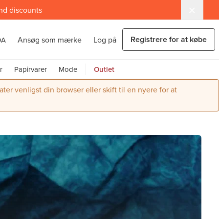
and discounts
Registrere for at købe
Ansøg som mærke
Log på
DA
r
Papirvarer
Mode
Outlet
r venligst din browser eller skift til en nyere for at