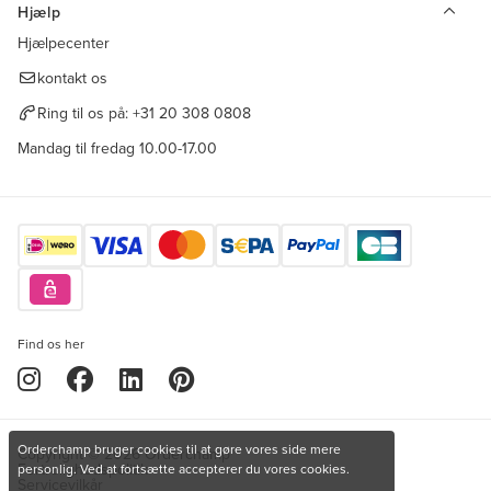
Hjælp
Hjælpecenter
kontakt os
Ring til os på:
+31 20 308 0808
Mandag til fredag 10.00-17.00
Find os her
Orderchamp bruger cookies til at gøre vores side mere
Copyright © 2026 Orderchamp
Fortrolighedspolitik
personlig. Ved at fortsætte accepterer du vores cookies.
Servicevilkår