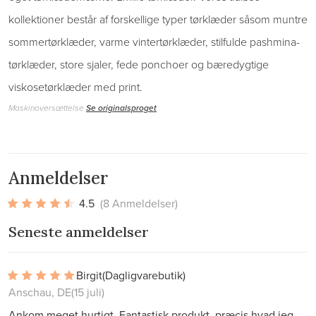
kollektioner består af forskellige typer tørklæder såsom muntre
sommertørklæder, varme vintertørklæder, stilfulde pashmina-
tørklæder, store sjaler, fede ponchoer og bæredygtige
viskosetørklæder med print.
Maskinoversættelse
Se originalsproget
Anmeldelser
4.5
(8 Anmeldelser)
Seneste anmeldelser
Birgit
(Dagligvarebutik)
Anschau, DE
(15 juli)
Ankom meget hurtigt. Fantastisk produkt, præcis hvad jeg