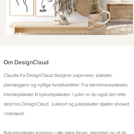
Om DesignClaud
Claudia fra DesignClaud designer papirvarer, plakater,
planlæggere og nyttige livsstilsartikler. Fra børnehaveplakater,
interiørplakater til bykortsplakater. I julen er du også det rette
sted hos DesignClaud. Julekort og juleplakater stjæler showet
i interiøret.
Bykortsplakater kommer i alle slags farver, størrelser og af de