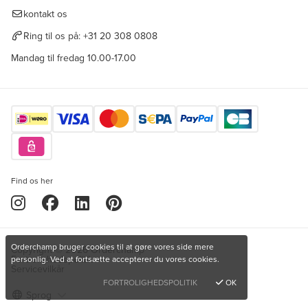
kontakt os
Ring til os på:
+31 20 308 0808
Mandag til fredag 10.00-17.00
Find os her
Orderchamp bruger cookies til at gøre vores side mere
Copyright © 2026 Orderchamp
Fortrolighedspolitik
personlig. Ved at fortsætte accepterer du vores cookies.
Servicevilkår
FORTROLIGHEDSPOLITIK
OK
Sprog