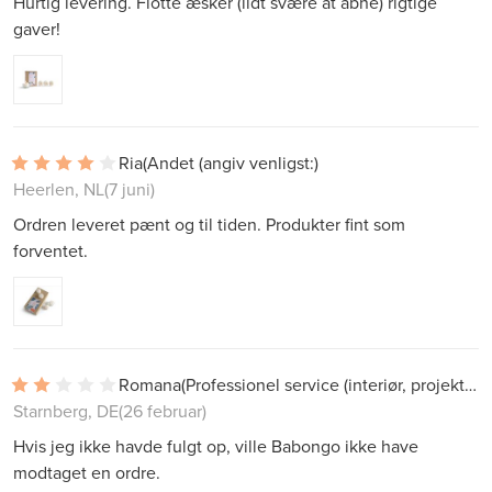
Hurtig levering. Flotte æsker (lidt svære at åbne) rigtige
gaver!
Ria
(Andet (angiv venligst:)
Heerlen, NL
(7 juni)
Ordren leveret pænt og til tiden. Produkter fint som
forventet.
Romana
(Professionel service (interiør, projekter))
Starnberg, DE
(26 februar)
Hvis jeg ikke havde fulgt op, ville Babongo ikke have
modtaget en ordre.