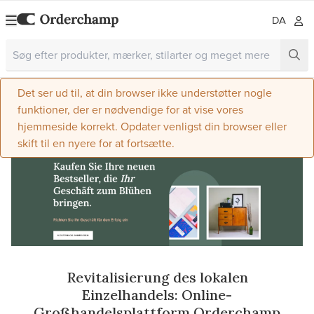
DA
Det ser ud til, at din browser ikke understøtter nogle
funktioner, der er nødvendige for at vise vores
hjemmeside korrekt. Opdater venligst din browser eller
skift til en nyere for at fortsætte.
Revitalisierung des lokalen
Einzelhandels: Online-
Großhandelsplattform Orderchamp