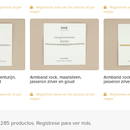
precios al por
Regístrese para ver los precios al por
Regístrese pa
mayor
mayor
nturijn,
Armband rock, maansteen,
Armband rock,
d
jasseron zilver en goud
jasseron zilv
precios al por
Regístrese para ver los precios al por
Regístrese pa
mayor
mayor
 285 productos. Regístrese para ver más.