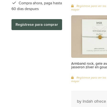
Compra ahora, paga hasta
Regístrese para ver los 
60 dias despues
mayor
Regístrese para comprar
Armband rock, gele ave
jasseron zilver en gou
Regístrese para ver los 
mayor
by Indah ofrece