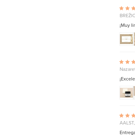
BREŽIC
¡Muy li
Nazaret
¡Excel
AALST,
Entreg