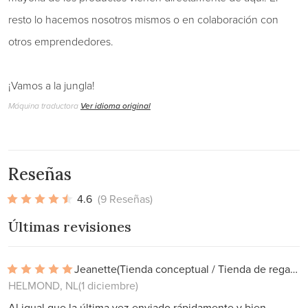
resto lo hacemos nosotros mismos o en colaboración con
otros emprendedores.
¡Vamos a la jungla!
Máquina traductora
Ver idioma original
Reseñas
4.6
(9 Reseñas)
Últimas revisiones
Jeanette
(Tienda conceptual / Tienda de regalos)
HELMOND, NL
(1 diciembre)
Al igual que la última vez enviado rápidamente y bien