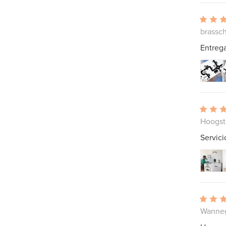
brassch
Entrega
Hoogst
Servici
Wanneg