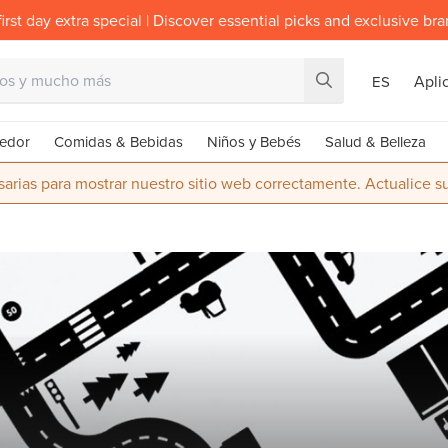
irst day extra special | Discover essential picks and exclusive br
Apli
ES
edor
Comidas & Bebidas
Niños y Bebés
Salud & Belleza
rias para mostrar nuestro sitio web correctamente. Actualice 