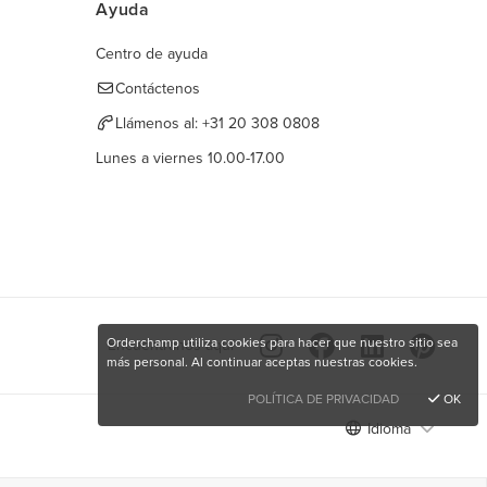
Ayuda
Centro de ayuda
Contáctenos
Llámenos al:
+31 20 308 0808
Lunes a viernes 10.00-17.00
Orderchamp utiliza cookies para hacer que nuestro sitio sea
Encuéntranos aquí
más personal. Al continuar aceptas nuestras cookies.
POLÍTICA DE PRIVACIDAD
OK
Idioma