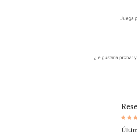
- Juega p
¿Te gustaría probar 
Res
Últim