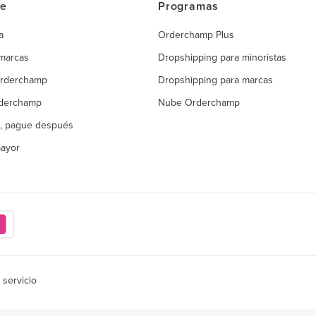
ce
Programas
a
Orderchamp Plus
 marcas
Dropshipping para minoristas
Orderchamp
Dropshipping para marcas
rderchamp
Nube Orderchamp
, pague después
mayor
 servicio