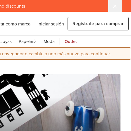
and discounts
Regístrate para comprar
car como marca
Iniciar sesión
Joyas
Papelería
Moda
Outlet
su navegador o cambie a uno más nuevo para continuar.