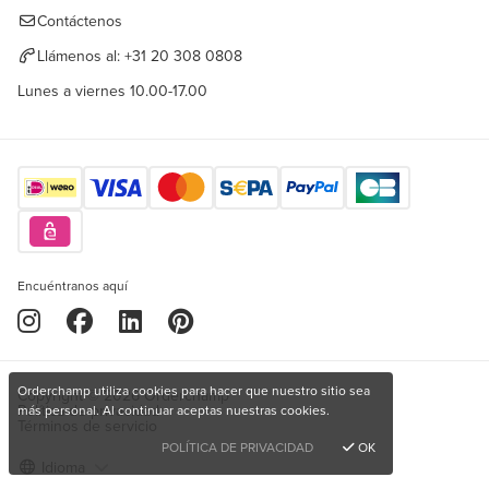
Contáctenos
Llámenos al:
+31 20 308 0808
Lunes a viernes 10.00-17.00
Encuéntranos aquí
Orderchamp utiliza cookies para hacer que nuestro sitio sea
Copyright © 2026 Orderchamp
Política de privacidad
más personal. Al continuar aceptas nuestras cookies.
Términos de servicio
POLÍTICA DE PRIVACIDAD
OK
Idioma