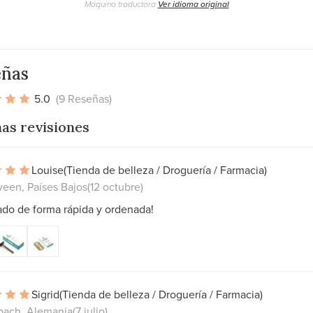
Máquina traductora
Ver idioma original
eñas
5.0
(9 Reseñas)
as revisiones
Louise
(Tienda de belleza / Droguería / Farmacia)
een, Países Bajos
(12 octubre)
ado de forma rápida y ordenada!
Sigrid
(Tienda de belleza / Droguería / Farmacia)
bach, Alemania
(7 julio)