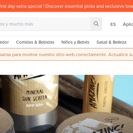
irst day extra special | Discover essential picks and exclusive br
Apli
ES
edor
Comidas & Bebidas
Niños y Bebés
Salud & Belleza
rias para mostrar nuestro sitio web correctamente. Actualice 