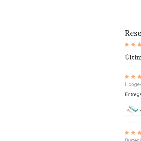
Res
Últim
Hoogev
Entreg
Burten