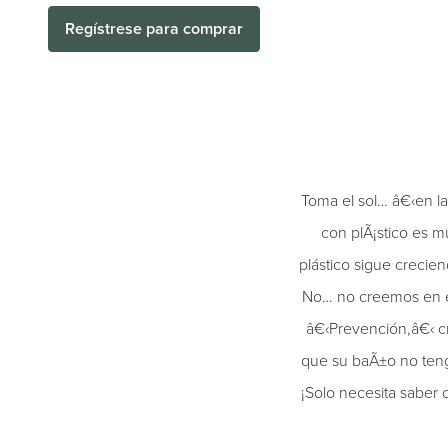
Regístrese para comprar
Toma el sol… â€‹en la
con plÃ¡stico es mu
plástico sigue crecie
No… no creemos en es
â€‹Prevención,â€‹ cr
que su baÃ±o no tenga
¡Solo necesita saber