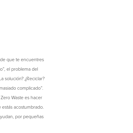
d de que te encuentres
no”, el problema del
a solución? ¿Reciclar?
emasiado complicado”.
a Zero Waste es hacer
ue estás acostumbrado.
 ayudan, por pequeñas