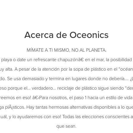
Acerca de Oceonics
MÍMATE A TI MISMO, NO AL PLANETA.
 playa o date un refrescante chapuzónâ€ en el mar, la posibilida
y alta. A pesar de la atención por la sopa de plástico en el “océa
ndo. Se usa demasiado y termina en lugares donde no debería…. ¿L
o porque el… verdadero… reciclaje de plástico sigue siendo “d
eemos en eso! â€‹Para nosotros, el paso 1 hacia un estilo de vid
 plÃ¡sticos. Hay tantas hermosas alternativas disponibles a lo q
 cuál, y lo ayudaremos con eso! Todas las elecciones conscientes
que sean.