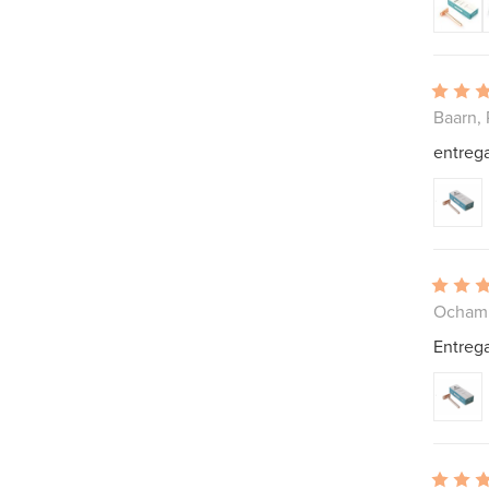
Baarn, 
entreg
Ochamp
Entrega