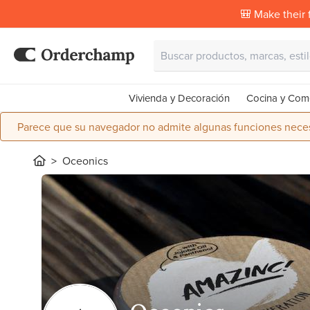
🎒 Make their f
Vivienda y Decoración
Cocina y Com
Parece que su navegador no admite algunas funciones necesa
Oceonics