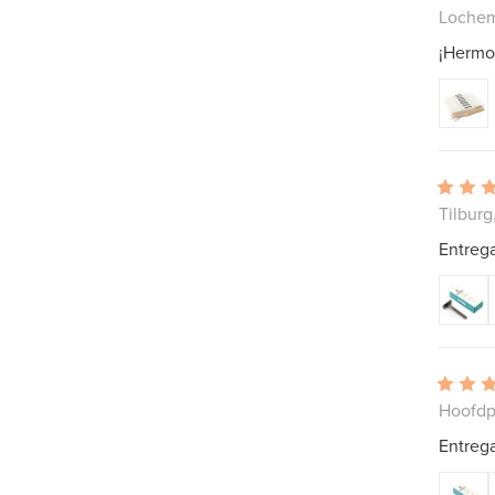
Lochem
¡Hermos
Tilburg
Entrega
Hoofdpl
Entrega