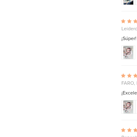
Leiderd
¡Súper!
FARO, 
¡Excele