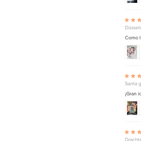
Düssel
Como la
Santa g
¡Gran i
Drachte