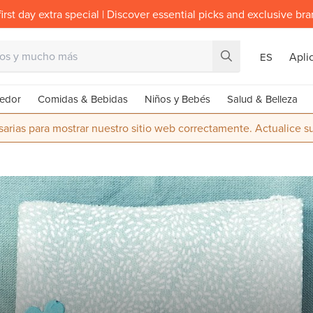
irst day extra special | Discover essential picks and exclusive br
Apli
ES
edor
Comidas & Bebidas
Niños y Bebés
Salud & Belleza
rias para mostrar nuestro sitio web correctamente. Actualice 