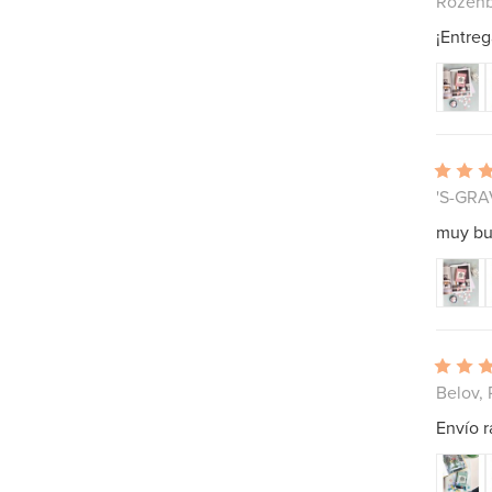
Rozenb
¡Entreg
'S-GRA
muy bu
Belov,
Envío r