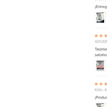
¡Entre
GOUDA,
Tarjeta
satisfe
Köln, 
¡Produc