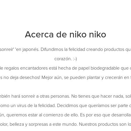
Acerca de niko niko
'sonreír' 'en japonés. Difundimos la felicidad creando productos q
corazón. :-)
de regalos encantadores está hecha de papel biodegradable que c
es no deja desechos! Mejor aún, se pueden plantar y crecerán en fl
ambién hará sonreír a otras personas. No tienes que hacer nada, so
mo un virus de la felicidad. Decidimos que queríamos ser parte
aún, queremos estar al comienzo de ello. Es por eso que desarrol
olor, belleza y sorpresas a este mundo. Nuestros productos son l