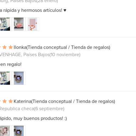
urg, Países Bajos
(28 enero)
a rápida y hermosos artículos! ♥︎
Ilonka
(Tienda conceptual / Tienda de regalos)
VENHAGE, Países Bajos
(10 noviembre)
en regalo!
Katerina
(Tienda conceptual / Tienda de regalos)
 Republica checa
(6 septiembre)
ápido, muy buenos productos! :)