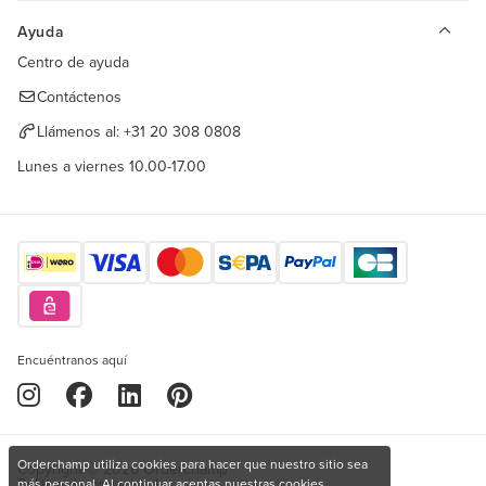
Ayuda
Centro de ayuda
Contáctenos
Llámenos al:
+31 20 308 0808
Lunes a viernes 10.00-17.00
Encuéntranos aquí
Orderchamp utiliza cookies para hacer que nuestro sitio sea
Copyright © 2026 Orderchamp
Política de privacidad
más personal. Al continuar aceptas nuestras cookies.