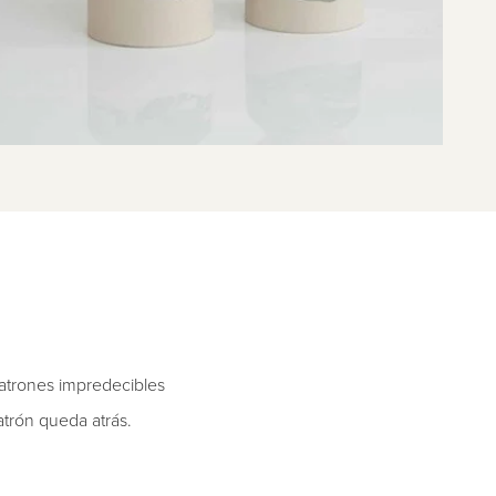
patrones impredecibles
trón queda atrás.