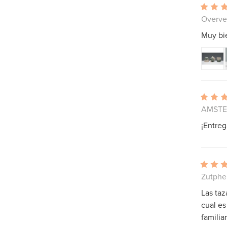
Overve
Muy bi
AMSTER
¡Entreg
Zutphen
Las taz
cual es
familia