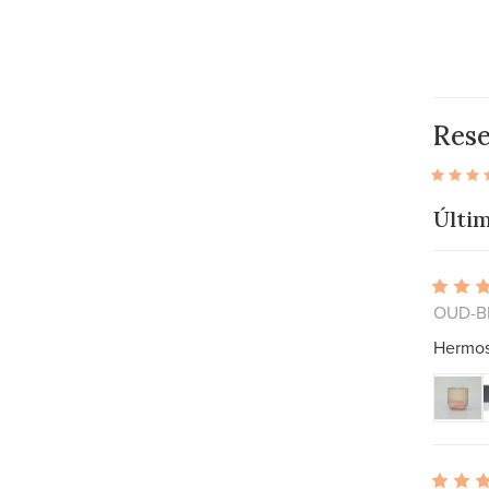
Res
Últim
OUD-BE
Hermos