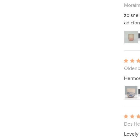
Morair
zo sne
adicion
Oldenb
Hermoso
Dos He
Lovely 