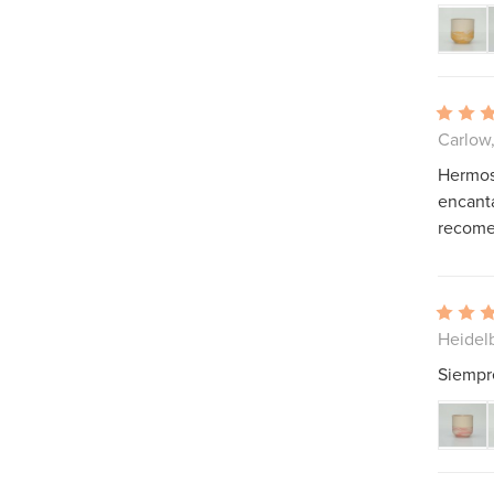
Carlow,
Hermos
encanta
recomen
Heidel
Siempre