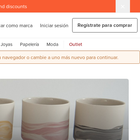
and discounts
Regístrate para comprar
car como marca
Iniciar sesión
Joyas
Papelería
Moda
Outlet
su navegador o cambie a uno más nuevo para continuar.