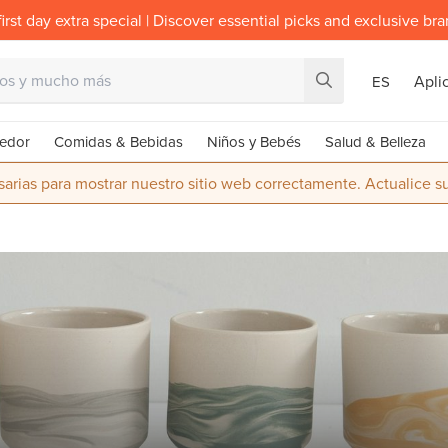
irst day extra special | Discover essential picks and exclusive br
Apli
ES
edor
Comidas & Bebidas
Niños y Bebés
Salud & Belleza
rias para mostrar nuestro sitio web correctamente. Actualice 