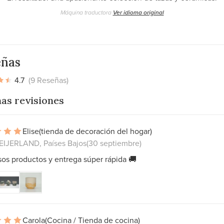
Máquina traductora
Ver idioma original
eñas
4.7
(9 Reseñas)
as revisiones
Elise
(tienda de decoración del hogar)
IJERLAND, Países Bajos
(30 septiembre)
os productos y entrega súper rápida 🚚
Carola
(Cocina / Tienda de cocina)