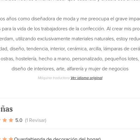
os años como diseñadora de moda y me preocupa el grave impac
 para la vida de los trabajadores de la confección. Al crear mis pr
rdam, utilizando exclusivamente materiales naturales, estoy redu
idad, diseño, tendencia, interior, cerámica, arcilla, lámparas de c
 ostras, hostelería, hecho a mano, personalizado, pequeños lotes, v
diseño de interiores, arte, alfarería y mujer de negocios
Máquina traductora
Ver idioma original
eñas
5.0
(1 Revisar)
Ouarda
(tienda de decoración del hogar)