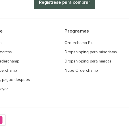
Regístrese para comprar
ce
Programas
a
Orderchamp Plus
 marcas
Dropshipping para minoristas
Orderchamp
Dropshipping para marcas
rderchamp
Nube Orderchamp
, pague después
mayor