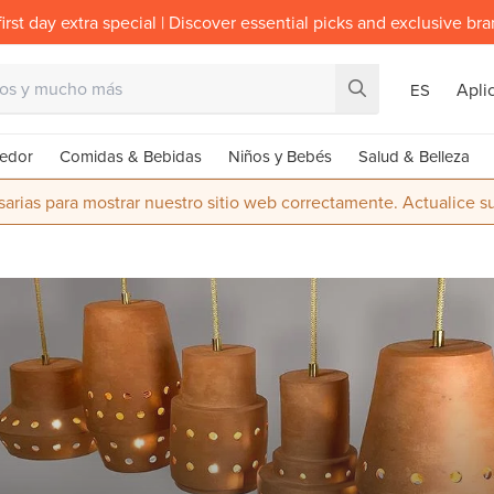
irst day extra special | Discover essential picks and exclusive br
Apli
ES
edor
Comidas & Bebidas
Niños y Bebés
Salud & Belleza
rias para mostrar nuestro sitio web correctamente. Actualice 