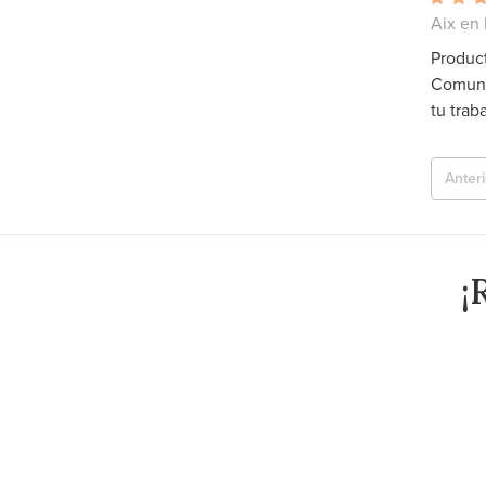
Aix en 
Product
Comunic
tu trab
Anteri
¡