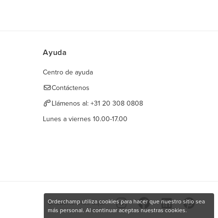
Ayuda
Centro de ayuda
Contáctenos
Llámenos al:
+31 20 308 0808
Lunes a viernes 10.00-17.00
Orderchamp utiliza cookies para hacer que nuestro sitio sea
Encuéntranos aquí
más personal. Al continuar aceptas nuestras cookies.