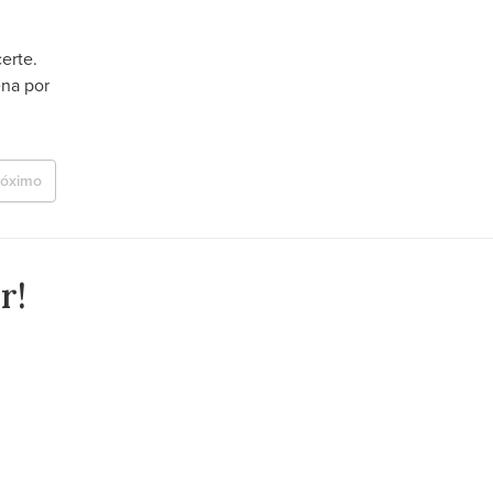
erte.
ena por
róximo
r!