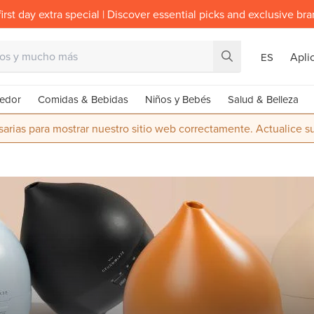
irst day extra special | Discover essential picks and exclusive br
Apli
ES
edor
Comidas & Bebidas
Niños y Bebés
Salud & Belleza
rias para mostrar nuestro sitio web correctamente. Actualice 