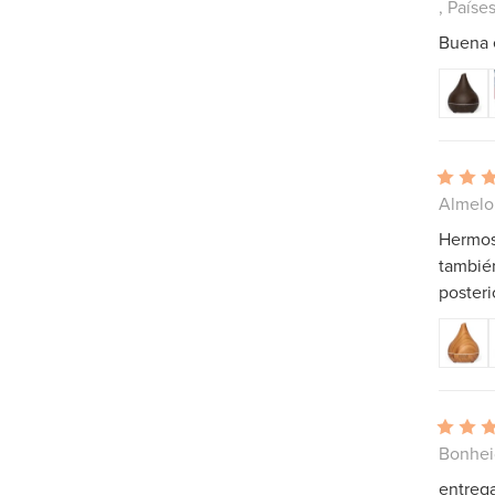
, Paíse
Buena e
Almelo,
Hermoso
también
poster
Bonhei
entrega