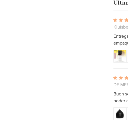
Últim
Kluisbe
Entreg
empaqu
DE MEE
Buen se
poder o