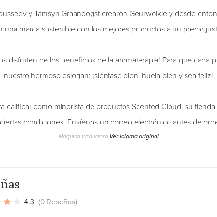
ousseev y Tamsyn Graanoogst crearon Geurwolkje y desde enton
n una marca sostenible con los mejores productos a un precio just
 disfruten de los beneficios de la aromaterapia! Para que cada
nuestro hermoso eslogan: ¡siéntase bien, huela bien y sea feliz!
a calificar como minorista de productos Scented Cloud, su tienda
ciertas condiciones. Envíenos un correo electrónico antes de ord
Máquina traductora
Ver idioma original
eñas
4.3
(9 Reseñas)