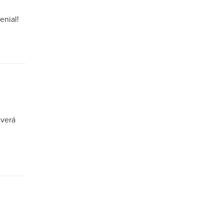
enial!
lverá