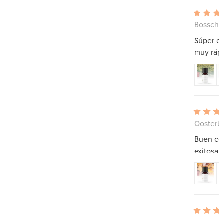
Bossch
Súper 
muy rá
Ooster
Buen co
exitosa