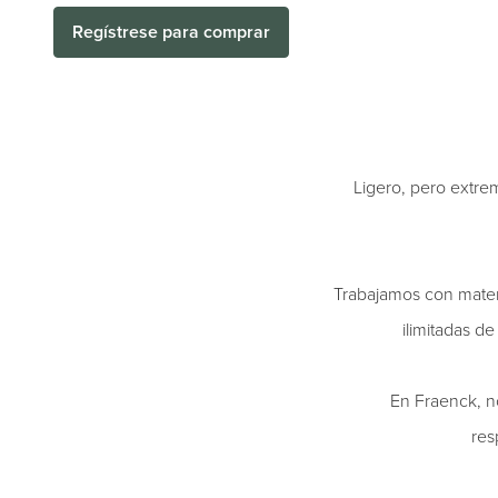
Regístrese para comprar
Ligero, pero extre
Trabajamos con mater
ilimitadas d
En Fraenck, n
res