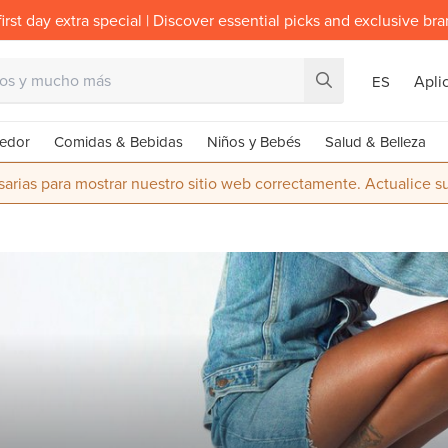
irst day extra special | Discover essential picks and exclusive br
Apli
ES
edor
Comidas & Bebidas
Niños y Bebés
Salud & Belleza
rias para mostrar nuestro sitio web correctamente. Actualice 