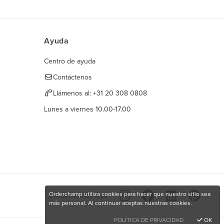
Ayuda
Centro de ayuda
Contáctenos
Llámenos al:
+31 20 308 0808
Lunes a viernes 10.00-17.00
Orderchamp utiliza cookies para hacer que nuestro sitio sea
Encuéntranos aquí
más personal. Al continuar aceptas nuestras cookies.
POLÍTICA DE PRIVACIDAD
OK