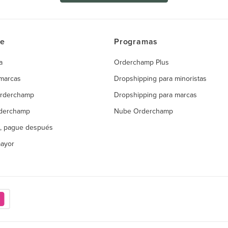
ce
Programas
a
Orderchamp Plus
 marcas
Dropshipping para minoristas
Orderchamp
Dropshipping para marcas
rderchamp
Nube Orderchamp
, pague después
mayor