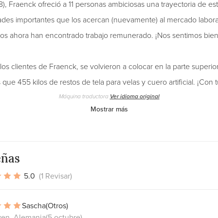
), Fraenck ofreció a 11 personas ambiciosas una trayectoria de est
ades importantes que los acercan (nuevamente) al mercado laboral
os ahora han encontrado trabajo remunerado. ¡Nos sentimos bien
los clientes de Fraenck, se volvieron a colocar en la parte superi
que 455 kilos de restos de tela para velas y cuero artificial. ¡Con 
Máquina traductora
Ver idioma original
Mostrar más
eñas
5.0
(1 Revisar)
Sascha
(Otros)
en, Alemania
(5 octubre)