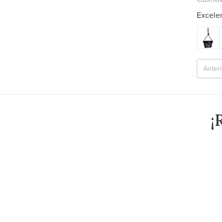
Excele
Anteri
¡