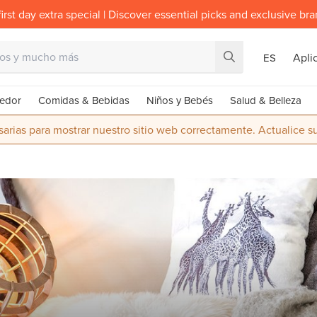
irst day extra special | Discover essential picks and exclusive br
Apli
ES
edor
Comidas & Bebidas
Niños y Bebés
Salud & Belleza
rias para mostrar nuestro sitio web correctamente. Actualice 