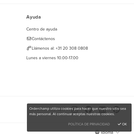
Ayuda
Centro de ayuda
Contáctenos
Llámenos al:
+31 20 308 0808
Lunes a viernes 10.00-17.00
Orderchamp utiliza cookies para hacer que nuestro sitio sea
Encuéntranos aquí
más personal. Al continuar aceptas nuestras cookies.
POLÍTICA DE PRIVACIDAD
OK
Idioma