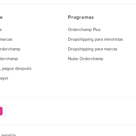
ce
Programas
a
Orderchamp Plus
 marcas
Dropshipping para minoristas
Orderchamp
Dropshipping para marcas
rderchamp
Nube Orderchamp
, pague después
mayor
 servicio