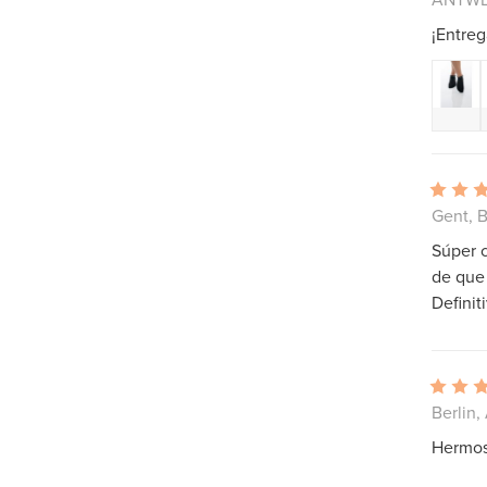
¡Entreg
Gent, B
Súper c
de que 
Definit
Berlin,
Hermoso