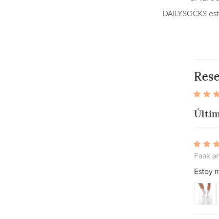
DAILYSOCKS está
Res
Últim
Faak a
Estoy 