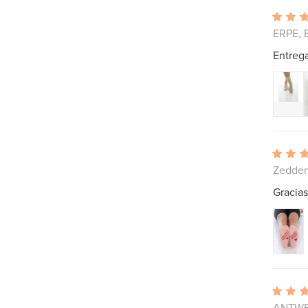
ERPE, 
Entrega
Zedden
Gracias
ANTWER