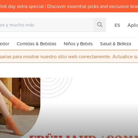
irst day extra special | Discover essential picks and exclusive br
Apli
ES
edor
Comidas & Bebidas
Niños y Bebés
Salud & Belleza
rias para mostrar nuestro sitio web correctamente. Actualice 