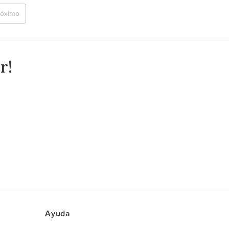
róximo
r!
Ayuda