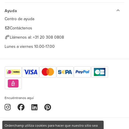
Ayuda
Centro de ayuda
Contáctenos
Llámenos al:
+31 20 308 0808
Lunes a viernes 10.00-17.00
Encuéntranos aquí
Orderchamp utiliza cookies para hacer que nuestro sitio sea
Copyright © 2026 Orderchamp