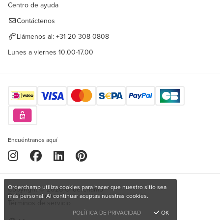
Centro de ayuda
Contáctenos
Llámenos al:
+31 20 308 0808
Lunes a viernes 10.00-17.00
Encuéntranos aquí
Orderchamp utiliza cookies para hacer que nuestro sitio sea
Copyright © 2026 Orderchamp
Política de privacidad
más personal. Al continuar aceptas nuestras cookies.
Términos de servicio
POLÍTICA DE PRIVACIDAD
OK