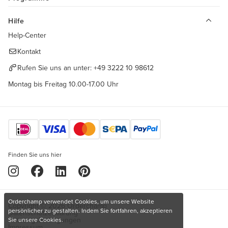
Hilfe
Help-Center
Kontakt
Rufen Sie uns an unter:
+49 3222 10 98612
Montag bis Freitag 10.00-17.00 Uhr
Finden Sie uns hier
Orderchamp verwendet Cookies, um unsere Website
Copyright © 2026 Orderchamp
persönlicher zu gestalten. Indem Sie fortfahren, akzeptieren
Datenschutzerklärung
Nutzungsbedingungen
Sie unsere Cookies.
Impressum