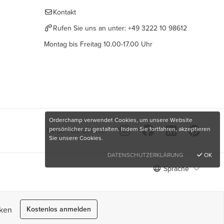
Kontakt
Rufen Sie uns an unter:
+49 3222 10 98612
Montag bis Freitag 10.00-17.00 Uhr
Orderchamp verwendet Cookies, um unsere Website
persönlicher zu gestalten. Indem Sie fortfahren, akzeptieren
Finden Sie uns hier
Sie unsere Cookies.
DATENSCHUTZERKLÄRUNG
OK
Sprache
rken
Kostenlos anmelden