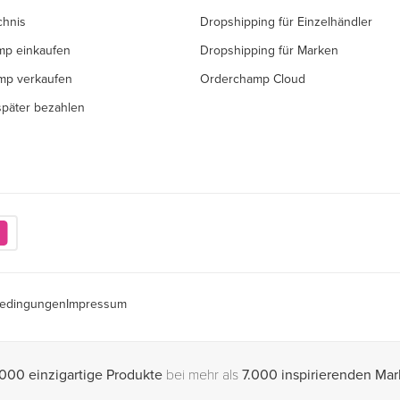
chnis
Dropshipping für Einzelhändler
mp einkaufen
Dropshipping für Marken
mp verkaufen
Orderchamp Cloud
 später bezahlen
edingungen
Impressum
000 einzigartige Produkte
bei mehr als
7.000 inspirierenden Ma