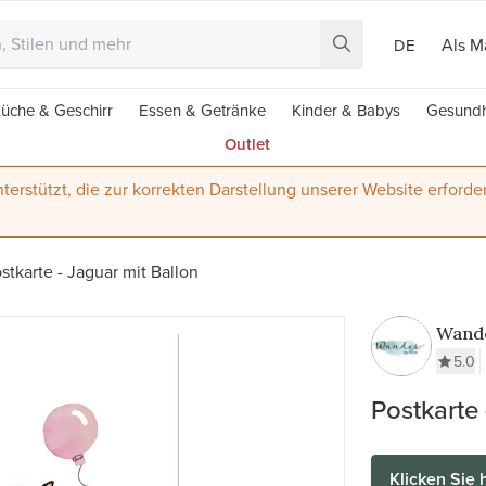
Als M
DE
üche & Geschirr
Essen & Getränke
Kinder & Babys
Gesundh
Outlet
terstützt, die zur korrekten Darstellung unserer Website erforder
stkarte - Jaguar mit Ballon
Wande
5.0
Postkarte 
Klicken Sie 