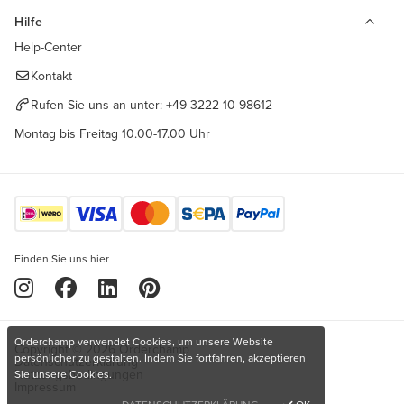
Hilfe
Help-Center
Kontakt
Rufen Sie uns an unter:
+49 3222 10 98612
Montag bis Freitag 10.00-17.00 Uhr
Finden Sie uns hier
Orderchamp verwendet Cookies, um unsere Website
Copyright © 2026 Orderchamp
persönlicher zu gestalten. Indem Sie fortfahren, akzeptieren
Datenschutzerklärung
Nutzungsbedingungen
Sie unsere Cookies.
Impressum