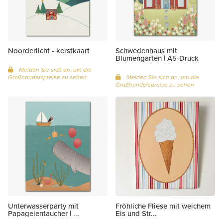
Noorderlicht - kerstkaart
Schwedenhaus mit
Blumengarten | A5-Druck
Melden Sie sich an, um die
Großhandelspreise zu sehen
Melden Sie sich an, um die
Großhandelspreise zu sehen
Unterwasserparty mit
Fröhliche Fliese mit weichem
Papageientaucher | ...
Eis und Str...