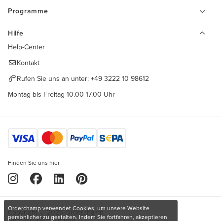
Programme
Hilfe
Help-Center
Kontakt
Rufen Sie uns an unter:
+49 3222 10 98612
Montag bis Freitag 10.00-17.00 Uhr
Finden Sie uns hier
Orderchamp verwendet Cookies, um unsere Website
Copyright © 2026 Orderchamp
persönlicher zu gestalten. Indem Sie fortfahren, akzeptieren
Datenschutzerklärung