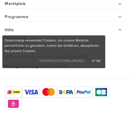
Marktplatz
Programme
Hilfe
Help-Center
Orderchamp verwendet Cookies, um unsere Website
persönlicher zu gestalten. Indem Sie fortfahren, akzeptieren
Kontakt
Sie unsere Cookies.
Rufen Sie uns an unter:
+49 3222 10 98612
DATENSCHUTZERKLÄRUNG
OK
Montag bis Freitag 10.00-17.00 Uhr
Finden Sie uns hier
Möchten Sie einzigartige Produkte kaufen?