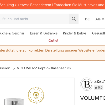
Schultag zu etwas Besonderem | Entdecken Sie Must-haves und 
Als M
DE
üche & Geschirr
Essen & Getränke
Kinder & Babys
Gesundh
Outlet
terstützt, die zur korrekten Darstellung unserer Website erforder
tsseren
VOLUMFIZZ Peptid-Blasenserum
BEAU
5.0
VOLUMFIZ