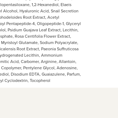
lopentasiloxane, 1,2-Hexanediol, Elaeis
l Alcohol, Hyaluronic Acid, Snail Secretion
phodeloides Root Extract, Acetyl
oyl Pentapeptide-4, Oligopeptide-1, Glyceryl
lol, Psidium Guajava Leaf Extract, Lecithin,
sphate, Rosa Centifolia Flower Extract,
Myristoyl Glutamate, Sodium Polyacrylate,
icalensis Root Extract, Paeonia Suffruticosa
Hydrogenated Lecithin, Ammonium
itic Acid, Carbomer, Arginine, Allantoin,
id Copolymer, Pentylene Glycol, Adenosine,
nediol, Disodium EDTA, Guaiazulene, Parfum,
yl Cyclodextrin, Tocopherol