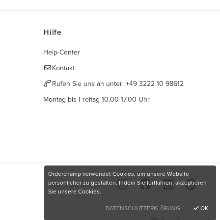
Hilfe
Help-Center
Kontakt
Rufen Sie uns an unter:
+49 3222 10 98612
Montag bis Freitag 10.00-17.00 Uhr
Orderchamp verwendet Cookies, um unsere Website
persönlicher zu gestalten. Indem Sie fortfahren, akzeptieren
Finden Sie uns hier
Sie unsere Cookies.
DATENSCHUTZERKLÄRUNG
OK