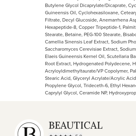
Butylene Glycol Dicaprylate/Dicaprate, Cyc
Guineensis Oil, Cyclohexasiloxane, Ceteary
Filtrate, Decyl Glucoside, Anemarrhena As
Hexapeptide-8, Copper Tripeptide-1, Palmit
Stearate, Betaine, PEG-100 Stearate, Bisabo
Camellia Sinensis Leaf Extract, Sodium Pho
Saccharomyces Cerevisiae Extract, Sodium 
Elaeis Guineensis Kernel Oil, Scutellaria Ba
Root Extract, Hydrogenated Polydecene, 
Acryloyldimethyltaurate/VP Copolymer, Palm
Stearic Acid, Glyceryl Acrylate/Acrylic Ac
Propylene Glycol, Trideceth-6, Ethyl Hexa
Caprylyl Glycol, Ceramide NP, Hydroxyprop
BEAUTICAL