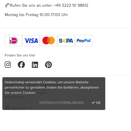
Rufen Sie uns an unter:
+49 3222 10 98612
Montag bis Freitag 10.00-17.00 Uhr
Finden Sie uns hier
Orderchamp verwendet Cookies, um unsere Website
Copyright © 2026 Orderchamp
persönlicher zu gestalten. Indem Sie fortfahren, akzeptieren
Datenschutzerklärung
Nutzungsbedingungen
Sie unsere Cookies.
Impressum
DATENSCHUTZERKLÄRUNG
OK
Sprache