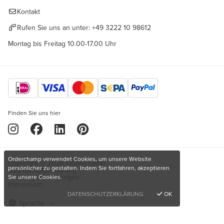
Kontakt
Rufen Sie uns an unter:
+49 3222 10 98612
Montag bis Freitag 10.00-17.00 Uhr
Finden Sie uns hier
Orderchamp verwendet Cookies, um unsere Website
Copyright © 2026 Orderchamp
persönlicher zu gestalten. Indem Sie fortfahren, akzeptieren
Datenschutzerklärung
Nutzungsbedingungen
Sie unsere Cookies.
Impressum
DATENSCHUTZERKLÄRUNG
OK
Sprache