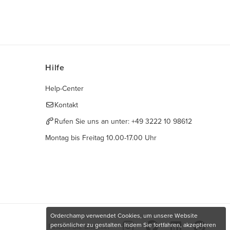
Hilfe
Help-Center
Kontakt
Rufen Sie uns an unter:
+49 3222 10 98612
Montag bis Freitag 10.00-17.00 Uhr
Orderchamp verwendet Cookies, um unsere Website
persönlicher zu gestalten. Indem Sie fortfahren, akzeptieren
Finden Sie uns hier