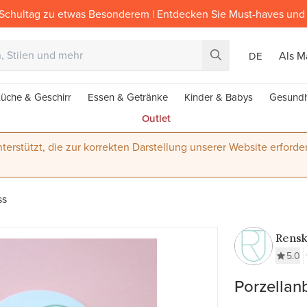
Schultag zu etwas Besonderem | Entdecken Sie Must-haves und 
Als M
DE
üche & Geschirr
Essen & Getränke
Kinder & Babys
Gesundh
Outlet
terstützt, die zur korrekten Darstellung unserer Website erforder
ss
Rensk
5.0
Porzellan