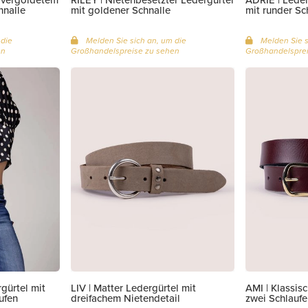
hnalle
mit goldener Schnalle
mit runder Sc
 die
Melden Sie sich an, um die
Melden Sie s
en
Großhandelspreise zu sehen
Großhandelsprei
gürtel mit
LIV | Matter Ledergürtel mit
AMI | Klassis
ufen
dreifachem Nietendetail
zwei Schlaufe