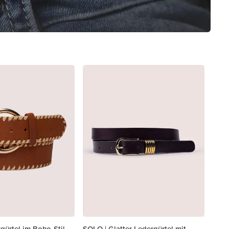
gürtel im Boho-Stil
SOLO | Glatter Ledergürtel mit