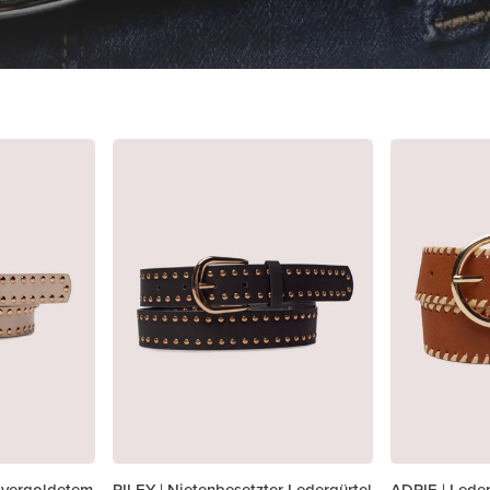
t vergoldetem
RILEY | Nietenbesetzter Ledergürtel
ADRIE | Leder