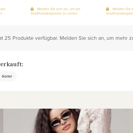
 die
Melden Sie sich an, um die
Melden Sie s
en
Großhandelspreise zu sehen
Großhandelsprei
t 25 Produkte verfügbar. Melden Sie sich an, um mehr z
erkauft:
Gürtel