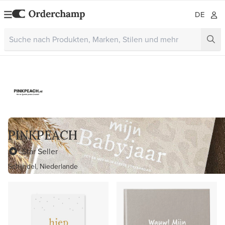
DE
PINKPEACH
Star Seller
Schijndel, Niederlande