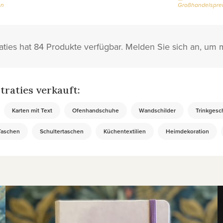
en
Großhandelsprei
straties hat 84 Produkte verfügbar. Melden Sie sich an, um
straties verkauft:
Karten mit Text
Ofenhandschuhe
Wandschilder
Trinkgesch
Taschen
Schultertaschen
Küchentextilien
Heimdekoration