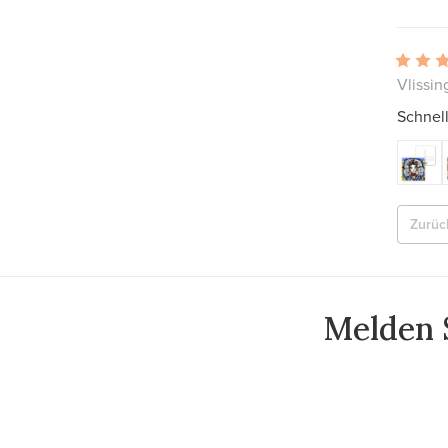
Vlissin
Schnel
Zurüc
Melden S