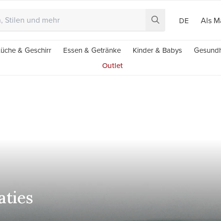
Als M
DE
üche & Geschirr
Essen & Getränke
Kinder & Babys
Gesundh
Outlet
aties