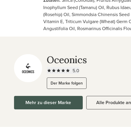
Zutaten:
Silica (Colloidal), Prunus Amygdal
Inophyllum Seed (Tamanu) Oil, Rubus Idaeu
(Rosehip) Oil, Simmondsia Chinensis Seed (J
Vitamin E, Triticum Vulgare (Wheat) Germ Oi
Angustifolia Oil, Rosmarinus Officinalis Fl
Oceonics
5.0
Der Marke folgen
Mehr zu dieser Marke
Alle Produkte a