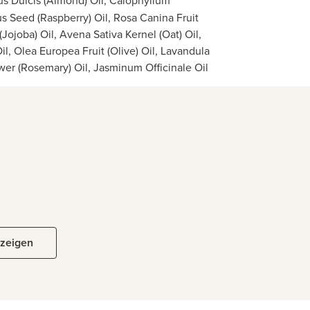
us Dulcis (Almond) Oil, Calophyllum
s Seed (Raspberry) Oil, Rosa Canina Fruit
ojoba) Oil, Avena Sativa Kernel (Oat) Oil,
l, Olea Europea Fruit (Olive) Oil, Lavandula
ower (Rosemary) Oil, Jasminum Officinale Oil
nzeigen