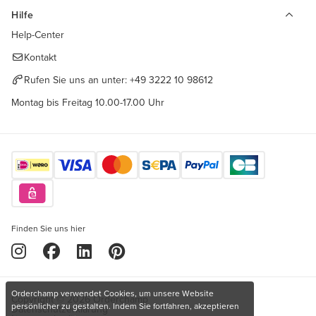
Hilfe
Help-Center
Kontakt
Rufen Sie uns an unter:
+49 3222 10 98612
Montag bis Freitag 10.00-17.00 Uhr
Finden Sie uns hier
Orderchamp verwendet Cookies, um unsere Website
Copyright © 2026 Orderchamp
persönlicher zu gestalten. Indem Sie fortfahren, akzeptieren
Datenschutzerklärung