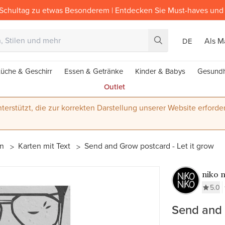
Schultag zu etwas Besonderem | Entdecken Sie Must-haves und 
Als M
DE
üche & Geschirr
Essen & Getränke
Kinder & Babys
Gesundh
Outlet
terstützt, die zur korrekten Darstellung unserer Website erforder
en
Karten mit Text
Send and Grow postcard - Let it grow
niko 
5.0
Send and 