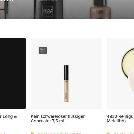
r Long &
Kein schwereloser flüssiger
4832 Reinigu
Concealer 7,5 ml
Metallbox
 die
Melden Sie sich an, um die
Melden Sie s