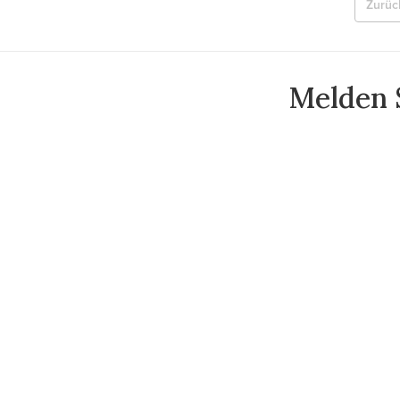
Zurüc
Melden S