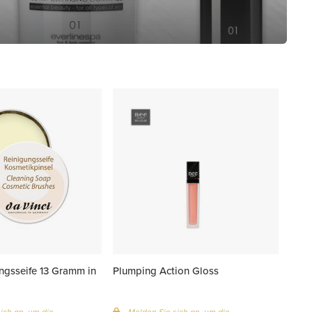
ngsseife 13 Gramm in
Plumping Action Gloss
ich an, um die
Melden Sie sich an, um die