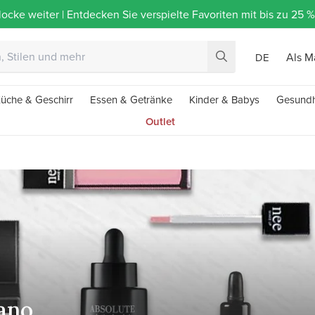
ocke weiter | Entdecken Sie verspielte Favoriten mit bis zu 25
Als M
DE
üche & Geschirr
Essen & Getränke
Kinder & Babys
Gesundh
Outlet
ano