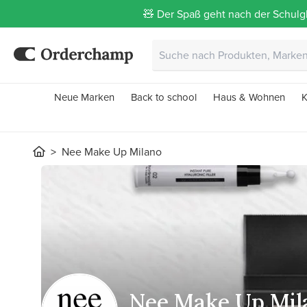
🧸 Der Spaß geht nach der Schulgl
Neue Marken
Back to school
Haus & Wohnen
K
Nee Make Up Milano
Nee Make Up Mil