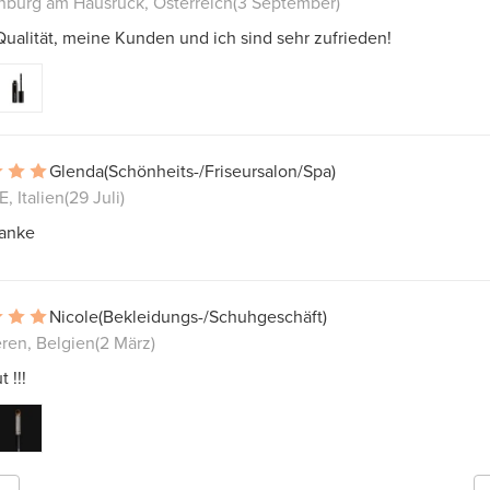
nburg am Hausruck, Österreich
(3 September)
ualität, meine Kunden und ich sind sehr zufrieden!
Glenda
(Schönheits-/Friseursalon/Spa)
, Italien
(29 Juli)
anke
Nicole
(Bekleidungs-/Schuhgeschäft)
ren, Belgien
(2 März)
 !!!