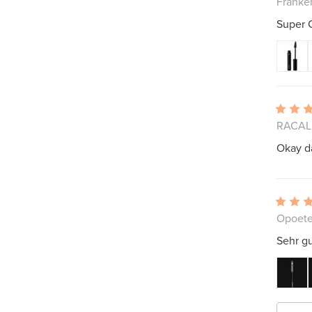
Franke
Super Q
RACALE
Okay d
Opoete
Sehr gut