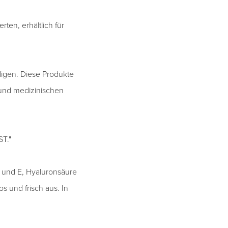
ten, erhältlich für
digen. Diese Produkte
 und medizinischen
T."
 und E, Hyaluronsäure
s und frisch aus. In