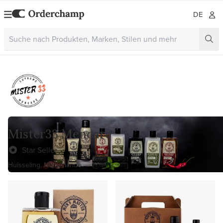
DE
Mister33 Mencare
Star Seller
Huisseling, Niederlande