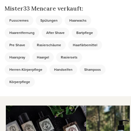
Mister33 Mencare verkauft:
Fusscremes
Spülungen
Haarwachs
Haarentfernung
After Shave
Bartpflege
Pre Shave
Rasierschäume
Haarfärbemittel
Haarspray
Haargel
Rasiersets
Herren-Körperpflege
Handseifen
Shampoos
Körperpflege