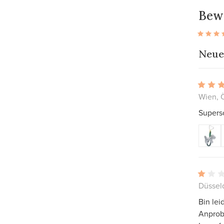
Bew
Neue
Wien, 
Supersc
Düssel
Bin lei
Anprob