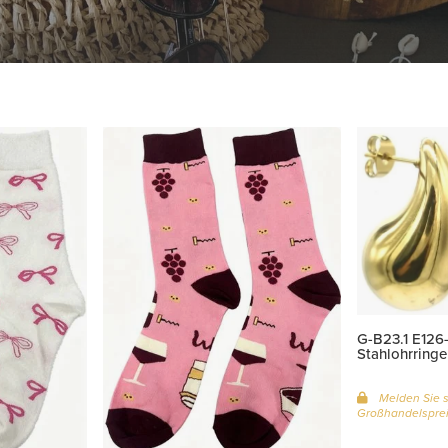
G-B23.1 E126
Stahlohrring
Melden Sie s
Großhandelsprei