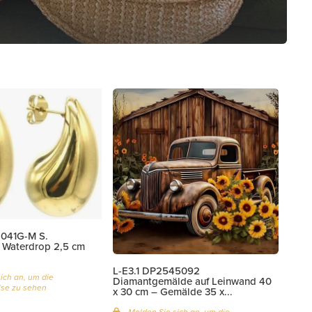
-041G-M S.
e Waterdrop 2,5 cm
L-E3.1 DP2545092
ich an, um die
Diamantgemälde auf Leinwand 40
se zu sehen
x 30 cm – Gemälde 35 x...
Melden Sie sich an, um die