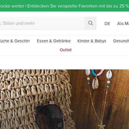
ocke weiter | Entdecken Sie verspielte Favoriten mit bis zu 25
Als M
DE
üche & Geschirr
Essen & Getränke
Kinder & Babys
Gesundh
Outlet