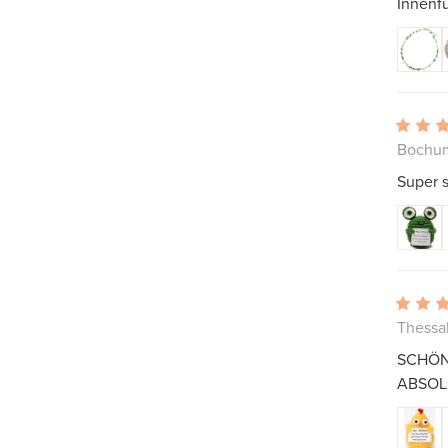
Innenfu
Bochum
Super s
Thessal
SCHÖNE
ABSOL