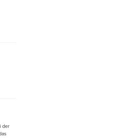
i der
das