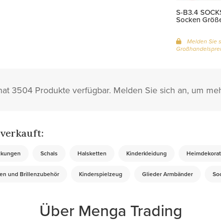
S-B3.4 SOCK
Socken Größ
Melden Sie s
Großhandelsprei
at 3504 Produkte verfügbar. Melden Sie sich an, um me
verkauft:
ckungen
Schals
Halsketten
Kinderkleidung
Heimdekorat
len und Brillenzubehör
Kinderspielzeug
Glieder Armbänder
So
Über Menga Trading