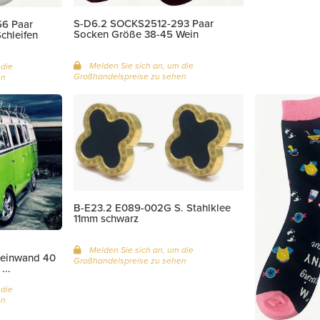
S-D6.2 SOCKS2512-293 Paar
6 Paar
Socken Größe 38-45 Wein
chleifen
Melden Sie sich an, um die
 die
Großhandelspreise zu sehen
en
B-E23.2 E089-002G S. Stahlklee
11mm schwarz
Melden Sie sich an, um die
Leinwand 40
Großhandelspreise zu sehen
...
 die
en