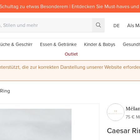
Schultag zu etwas Besonderem | Entdecken Sie Must-haves und 
Als M
DE
üche & Geschirr
Essen & Getränke
Kinder & Babys
Gesundh
Outlet
terstützt, die zur korrekten Darstellung unserer Website erforder
 Ring
Mélan
Pigea
75 € M
Caesar Ri