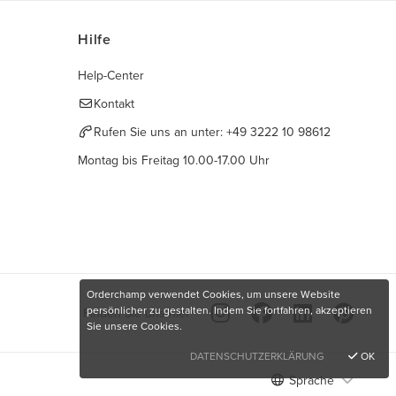
Hilfe
Help-Center
Kontakt
Rufen Sie uns an unter:
+49 3222 10 98612
Montag bis Freitag 10.00-17.00 Uhr
Orderchamp verwendet Cookies, um unsere Website
persönlicher zu gestalten. Indem Sie fortfahren, akzeptieren
Finden Sie uns hier
Sie unsere Cookies.
DATENSCHUTZERKLÄRUNG
OK
Sprache