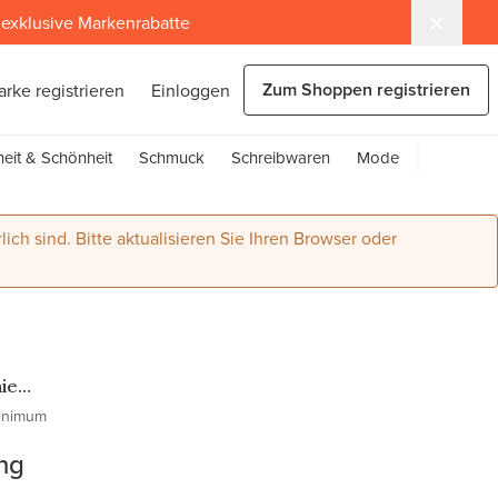
exklusive Markenrabatte
Zum Shoppen registrieren
arke registrieren
Einloggen
eit & Schönheit
Schmuck
Schreibwaren
Mode
lich sind. Bitte aktualisieren Sie Ihren Browser oder
ie
ud
inimum
ng