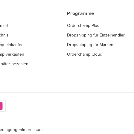
Programme
niert
Orderchamp Plus
chnis
Dropshipping für Einzelhändler
mp einkaufen
Dropshipping für Marken
mp verkaufen
Orderchamp Cloud
 später bezahlen
edingungen
Impressum