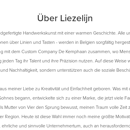
Über Liezelijn
handgefertigte Handwerkskunst mit einer warmen Geschichte. Alle u
en über Linien und Tasten - werden in Belgien sorgfältig hergest
 eng mit dem Custom Company De Kemphaan zusammen, wo Mensc
jeden Tag ihr Talent und ihre Präzision nutzen. Auf diese Weise 
t und Nachhaltigkeit, sondern unterstützen auch die soziale Beschä
 aus meiner Liebe zu Kreativität und Einfachheit geboren. Was mit
hnes begann, entwickelte sich zu einer Marke, die jetzt viele Fami
ls Mutter von Vier den Sprung bewusst, meinen Traum volle Zeit zu
er Region. Heute ist diese Wahl immer noch meine größte Motivat
e, ehrliche und sinnvolle Unternehmertum, auch an herausfordernd