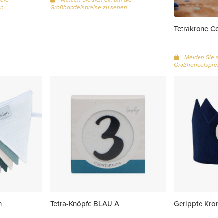
en
Großhandelspreise zu sehen
Tetrakrone Co
Melden Sie s
Großhandelsprei
n
Tetra-Knöpfe BLAU A
Gerippte Kron