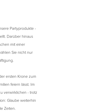
nsere Partyprodukte -
ellt. Darüber hinaus
hen mit einer
wählen Sie nicht nur
ftigung.
 der ersten Krone zum
lien feiern lässt. Im
 verwirklichen - trotz
ion: Glaube weiterhin
e Zeiten.