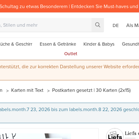
Schultag zu etwas Besonderem | Entdecken Sie Must-haves und 
Als M
DE
üche & Geschirr
Essen & Getränke
Kinder & Babys
Gesundh
Outlet
terstützt, die zur korrekten Darstellung unserer Website erforder
en
Karten mit Text
Postkarten gesetzt | 30 Karten (2x15)
 labels.month.7 23, 2026 bis zum labels.month.8 22, 2026 gesch
Liefs 