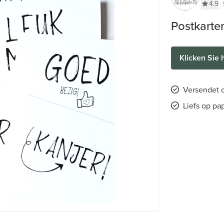
4.9
Postkarten
Klicken Sie 
Versendet d
Liefs op pa