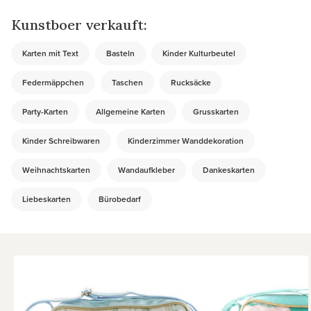
Kunstboer verkauft:
Karten mit Text
Basteln
Kinder Kulturbeutel
Federmäppchen
Taschen
Rucksäcke
Party-Karten
Allgemeine Karten
Grusskarten
Kinder Schreibwaren
Kinderzimmer Wanddekoration
Weihnachtskarten
Wandaufkleber
Dankeskarten
Liebeskarten
Bürobedarf