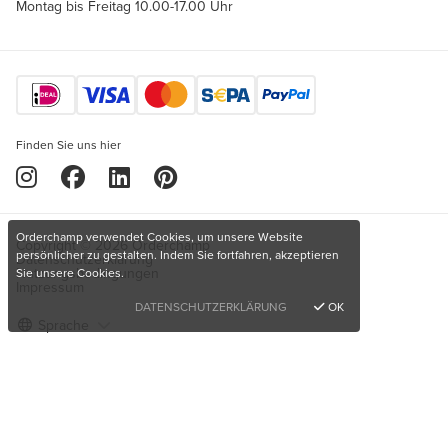
Montag bis Freitag 10.00-17.00 Uhr
Finden Sie uns hier
Orderchamp verwendet Cookies, um unsere Website
Copyright © 2026 Orderchamp
persönlicher zu gestalten. Indem Sie fortfahren, akzeptieren
Datenschutzerklärung
Nutzungsbedingungen
Sie unsere Cookies.
Impressum
DATENSCHUTZERKLÄRUNG
OK
Sprache